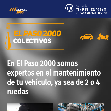
Contacto
TENERIFE 922 10 94 41
G. CANARIA 928 58 53 33
En El Paso 2000 somos
expertos en el mantenimiento
de tu vehículo, ya sea de 2 o 4
ruedas